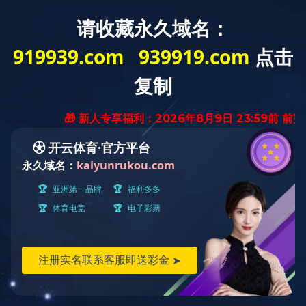
欢迎访问 米兰(中国)电器有限公司官网！
登录
注册
搜索
搜索
米兰(中国)首页
企业概况
公司简介
企业文化
发展历程
证书荣誉
米兰app官方官网
资讯中心
米兰(中国)
当前位置
: