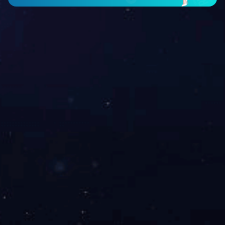
传真：
0571-88888888
电话：
0571-88888888
电话（工具器具开关事业部）：
0086-579-87918598
传真（工具器具开关事业部）：
0086-579-87918590
邮箱（工具器具开关事业部）：
ymz@cnfad.com
地址：
浙江省金华市武义县桐琴五金机械工业园纬六东路经五
路5号
关于米兰(中国)
米兰(中国)拥有通过美国UL认证的WTDP实验室，以及
应对全球日益增长的环保趋势而建立的环保检测实验
室，强大的精尖设备资源，使得企业具备了同行所难以
企及的细节处理，品质保持以及快速的新品研发能力。