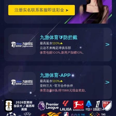
公司拥有通过美国UL认证的WTDP实验室，以及应对全球日
益增长的环保趋势而建立的环保检测实验室，强大的精尖设备
资源，使得企业具备了同行所难以企及的细节处理，品质保持
以及快速的新品研发能力。
历经30多年风雨磨砺的米兰(中国)电器，已打造成电器开关领
域拥有完整的生产流程，较好的研发纵深、强大的设备资源保
障的专业化生产研发企业，公司始终坚持严谨、客观、务实的
管理理念生产环节持续以ISO9001:2008体系运作，完善的质量
管理，控制流程，为确保产品品质符合客户要求提供了可靠的
保证。
公司产品通过国家强制性CCC认证，同时取得UL、VDE等国
家认证，为米兰(中国)电器走向世界提供了坚实的基础。今
天，米兰(中国)电器已成为拥有员工400人，专业开关生产流
水线30条，高精度全自动生产设备200余台/套，年生产各类电
器开关5000余万只的大型开关制造商，产品成功登入美国、德
国、日本、韩国、俄罗斯等国际市场，并得到客户认可与赞
美。
自信源于实力，品质开启成功！30多年的风雨兼程，30多年执
着于梦想的坚守，如今的米兰(中国)人以更加饱满的激情迎接