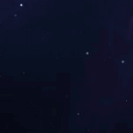
企业博客
米兰(中国)首页
企业概况
米兰app官方官网
资讯中心
荣誉资质
米兰(中国)
热销产品
电动工具、器具开关
PCB控制模块
联系方式
地址：
浙江省金华市武义县桐琴五金机械工业园纬六东路经五路
手机：
13888888888
传真：
0571-88888888
电话：
0571-88888888