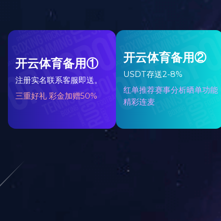
交流扳机开关
FD03系列
交流扳机开关
FD04系列
返回上一级
产品内容
产品说明：
技术参数 Technical parameter：
FA2-8/2BDW,8(8)A250V,16(16)A125V~5E4
主要特征 Main Characteristics：