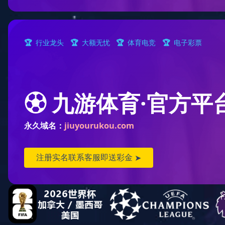
交流扳机开关
FD07系列
米兰(中国)
电动工具、器具开关
PCB控制模块
交流电子无级调速开关
FD01系列
交流防尘电子无级调开关
FD02系列